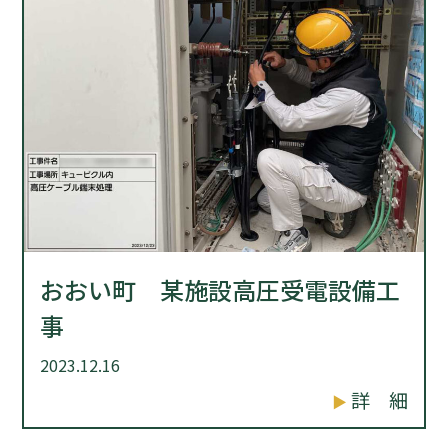
おおい町 某施設高圧受電設備工
事
2023.12.16
詳 細