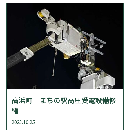
高浜町 まちの駅高圧受電設備修
繕
2023.10.25