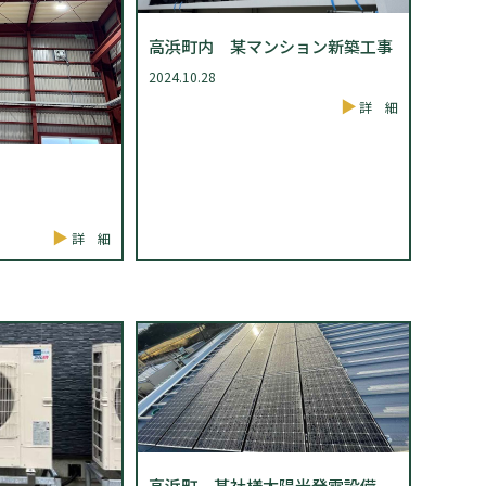
高浜町内 某マンション新築工事
2024.10.28
詳 細
詳 細
高浜町 某社様太陽光発電設備