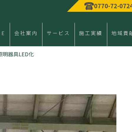
0770-72-072
ME
会社案内
サービス
施工実績
地域貢
明器具LED化