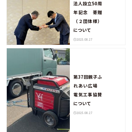
法人設立50周
年記念 寄贈
（２団体様）
について
2025.08.27
第37回親子ふ
れあい広場
電気工事協賛
について
2025.08.27