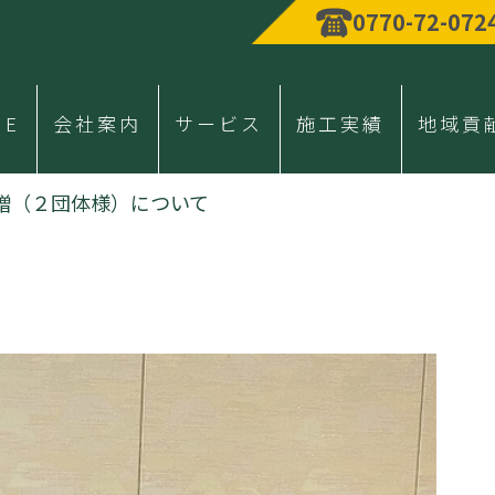
0770-72-072
ME
会社案内
サービス
施工実績
地域貢
贈（２団体様）について