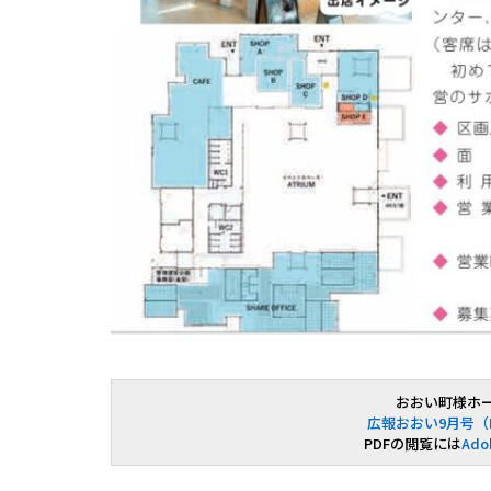
おおい町様ホ
広報おおい9月号（P
PDFの閲覧には
Ado