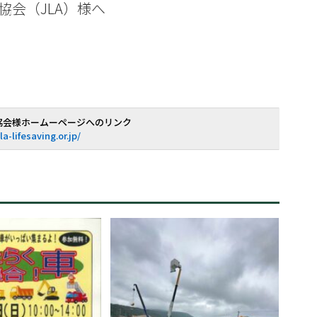
協会（JLA）様へ
協会様ホームーページへのリンク
jla-lifesaving.or.jp/